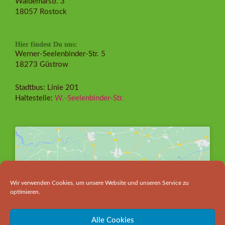
Waldemarstr. 3
18057 Rostock
Hier findest Du uns:
Werner-Seelenbinder-Str. 5
18273 Güstrow
Stadtbus: Linie 201
Haltestelle:
W.-Seelenbinder-Str.
Wir verwenden Cookies, um unsere Website und unseren Service zu
Klicke hier, um Marketing-Cookies zu
optimieren.
akzeptieren und diesen Inhalt zu aktivieren
Alle Cookies